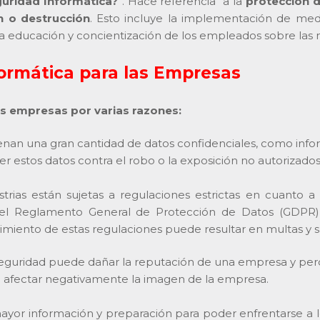
guridad Informática?
”. Hace referencia a la
protección d
n o destrucción
. Esto incluye la implementación de medi
 la educación y concientización de los empleados sobre las 
formática para las Empresas
as empresas por varias razones:
an una gran cantidad de datos confidenciales, como inform
er estos datos contra el robo o la exposición no autorizados
rias están sujetas a regulaciones estrictas en cuanto 
 el Reglamento General de Protección de Datos (GDPR)
imiento de estas regulaciones puede resultar en multas y s
eguridad puede dañar la reputación de una empresa y perder
n afectar negativamente la imagen de la empresa.
yor información y preparación para poder enfrentarse a l