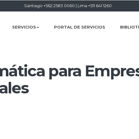
Santiago +562 2583 0060
|
Lima +511 641 1260
SERVICIOS
PORTAL DE SERVICIOS
BIBLIOT
mática para Empre
ales