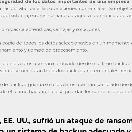
seguridad de los datos importantes de una empresa
.
rmación vital para las operaciones comerciales. Su objet
s del sistema, errores humanos, ataques cibernéticos, desas
ropias características, ventajas y soluciones:
a copia de todos los datos seleccionados en un momento es
enamiento y tiempo de procesamiento.
ldan los datos que han cambiado desde el último backup, l
ya que se necesitan todos los backups incrementales desd
ipo de backup guarda solo los datos que han cambiado desde
sde el último backup, solo se guardan los cambios desde 
, EE. UU., sufrió un ataque de rans
nía un sistema de backup adecuado y