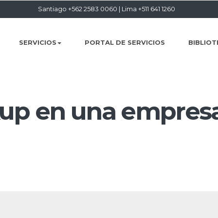
Santiago +562 2583 0060
|
Lima +511 641 1260
SERVICIOS
PORTAL DE SERVICIOS
BIBLIOT
kup en una empres