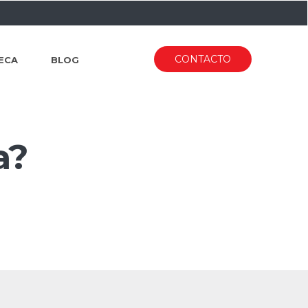
CONTACTO
ECA
BLOG
a?