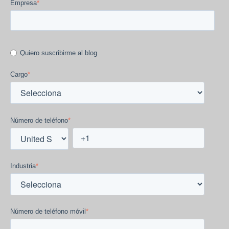
Empresa
*
Quiero suscribirme al blog
Cargo
*
Número de teléfono
*
Industria
*
Número de teléfono móvil
*